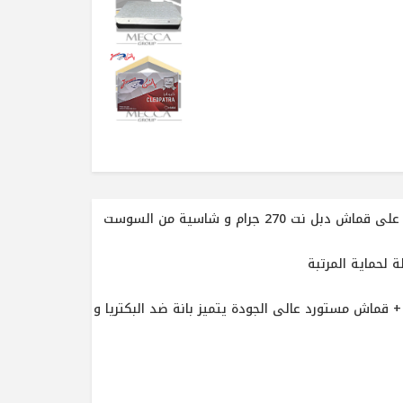
الموصفات : يحتوى موديل " كيلوبترا " على قماش دبل نت 270 جرام و شاسية من السوست
ن عبارة عن طبقة اسفنج1.5سم + قماش مستورد عالى الجودة يتميز بانة ضد البكتريا و