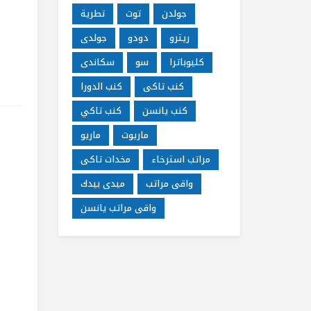
جولدن
توت
تطرية
ريترو
دودو
جولدى
كليوباترا
سو
سكاندى
كنب تاكى
كنب الدورا
كنب يانسن
كنب تاكي
ماريوت
ماريو
مراتب استرخاء
مخدات تاكى
واقى مراتب
ميدى بيدك
واقى مراتب يانسن