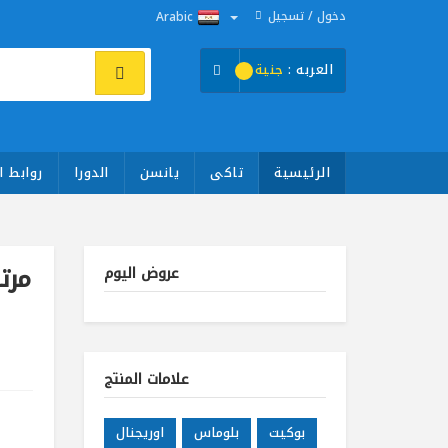
دخول / تسجيل
Arabic
العربه :
جنية
الرئيسية
تاكى
يانسن
الدورا
روابط ا
مرتبة
عروض اليوم
علامات المنتج
بوكيت
بلوماس
اوريجنال