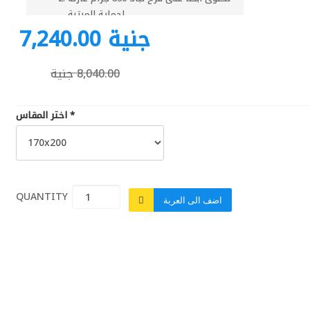
لحماية المرتبة
7,240.00 جنية
3سم اسفنج كثافة 28 فى كل وجه
الوجهين عبارة عن طبقة اسفنج1.5سم +
قماش مستورد عالى الجودة يتميز بانة ضد
8,040.00 جنية
البكتريا و ضد حشرة الفراش
طبقات الحشو :
طبقة لباد 850 جم
*
اختر المقاس
3سم طبقة اسفنج
قماش دبل نت
ارتفاع المرتبة : 24 سم
نوع السوست : متصل ارتفاع السوستة : 16
سم
QUANTITY :
اضف الى العربة
عدد السوست : 130 بالمتر المربع قطر
السوستة : 8 سم
القماش الخارجى : قماش مستورد +
طبقتين اسفنج
الاستخدام على الوجهين : نعم