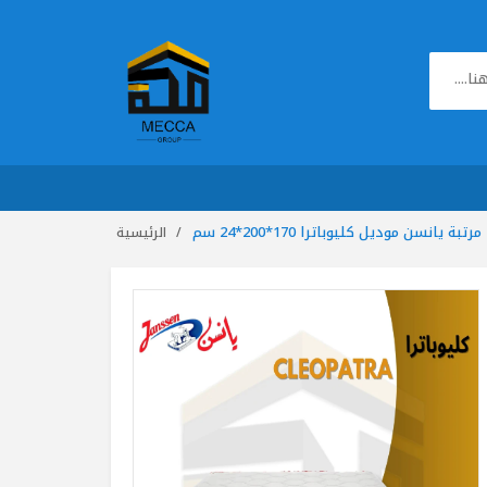
مرتبة يانسن موديل كليوباترا 170*200*24 سم
الرئيسية