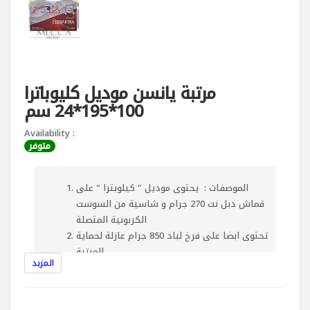
مرتبة يانسن موديل كليوباترا
100*195*24 سم
Availability :
متوفر
الموصفات : يحتوى موديل " كيلوبترا " على
قماش دبل نت 270 جرام و شاسية من السوست
الكربونية المتصلة
تحتوى ابضا على فرخ لباد 850 جرام عازلة لحماية
المرتبة
المزيد
3سم اسفنج كثافة 28 فى كل وجه
الوجهين عبارة عن طبقة اسفنج1.5سم + قماش
مستورد عالى الجودة يتميز بانة ضد البكتريا و ضد