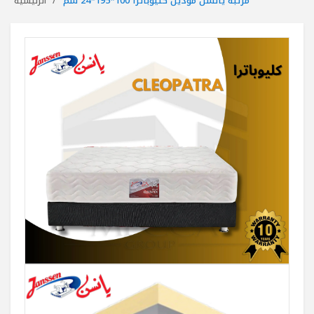
مرتبة يانسن موديل كليوباترا 100*195*24 سم
الرئيسية