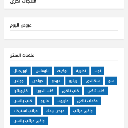
منتجات أخرى
عروض اليوم
علامات المنتج
توت
تطرية
بوكيت
بلوماس
اوريجنال
سو
سكاندى
ريترو
دودو
جولدى
جولدن
كنب تاكي
كنب تاكى
كنب الدورا
كليوباترا
مخدات تاكى
ماريوت
ماريو
كنب يانسن
واقى مراتب
ميدى بيدك
مراتب استرخاء
واقى مراتب يانسن