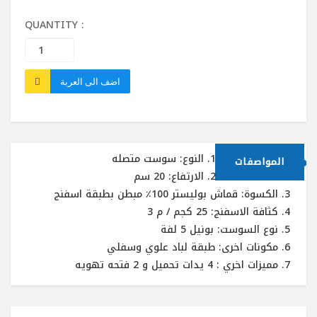
QUANTITY :
اضف الى العربة
النوع: سوست متصله
المواصفات
الارتفاع: 20 سم
الكسوة: قماش بوليستر 100٪ مبطن بطبقة اسفنج
كثافة الاسفنج: 25 كجم / م 3
نوع السوست: بونيل 5 لفة
مكونات اخرى: طبقة لباد علوي وسفلي
مميزات اخري : 4 يدات تحميل و 2 فتحه تهويه