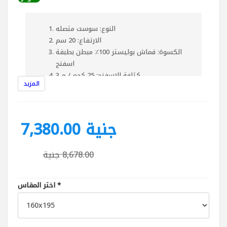
النوع: سوست متصله
الارتفاع: 20 سم
الكسوة: قماش بوليستر 100٪ مبطن بطبقة
اسفنج
كثافة الاسفنج: 25 كجم / م 3
المزيد
نوع السوست: بونيل 5 لفة
مكونات اخرى: طبقة لباد علوي وسفلي
مميزات اخري : 4 يدات تحميل و 2 فتحه تهويه
7,380.00 جنية
8,678.00 جنية
*
اختر المقاس