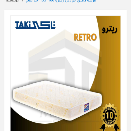
مرتبة تاكى موديل ريترو 160*195*20 سم
الرئيسية