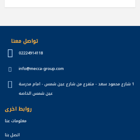
تواصل معنا
02224914118
info@mecca-group.com
1 شارع محمود سعد - متفرع من شارع عين شمس - امام مدرسة
عين شمس الخاصه
روابط اخرى
معلومات عنا
اتصل بنا