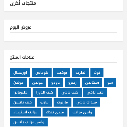
منتجات أخرى
عروض اليوم
علامات المنتج
توت
تطرية
بوكيت
بلوماس
اوريجنال
سو
سكاندى
ريترو
دودو
جولدى
جولدن
كنب تاكي
كنب تاكى
كنب الدورا
كليوباترا
مخدات تاكى
ماريوت
ماريو
كنب يانسن
واقى مراتب
ميدى بيدك
مراتب استرخاء
واقى مراتب يانسن