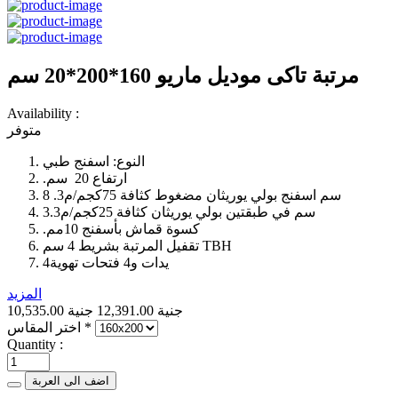
مرتبة تاكى موديل ماريو 160*200*20 سم
Availability :
متوفر
النوع:‏ اسفنج طبي
ارتفاع 20 سم‏.‏
8 سم اسفنج بولي يوريثان مضغوط كثافة 75كجم/م3‏.‏
3سم في طبقتين بولي يوريثان كثافة 25كجم/م3‏.‏
كسوة قماش بأسفنج 10مم‏.‏
تقفيل المرتبة بشريط 4 سم TBH
4يدات و4 فتحات تهوية
المزيد
10,535.00 جنية
12,391.00 جنية
*
اختر المقاس
Quantity :
اضف الى العربة