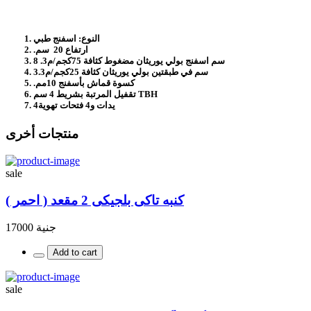
النوع:‏ اسفنج طبي
ارتفاع 20 سم‏.‏
8 سم اسفنج بولي يوريثان مضغوط كثافة 75كجم/م3‏.‏
3سم في طبقتين بولي يوريثان كثافة 25كجم/م3‏.‏
كسوة قماش بأسفنج 10مم‏.‏
تقفيل المرتبة بشريط 4 سم TBH
4يدات و4 فتحات تهوية
منتجات أخرى
sale
كنبه تاكى بلجيكى 2 مقعد ( احمر )
جنية 17000
Add to cart
sale