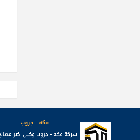
مكه - جروب
شركة مكه - جروب وكيل اكبر مصانع