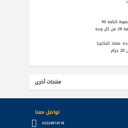
ط كثافة 90
، مضاد للبكتريا
منتجات أخرى
تواصل معنا
02224914118