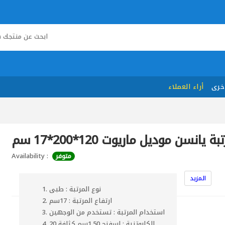
خرى
أراء العملاء
بة يانسن موديل ماريوت 120*200*17 سم
Availability :
متوفر
المزيد
نوع المرتبة : طبى
ارتفاع المرتبة : 17سم
استخدام المرتبة : تستخدم من الوجهين
الكابوتنية : اسفنج 1.50سم كثافة 20