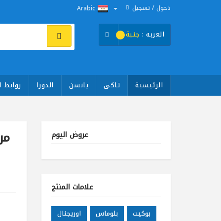
دخول / تسجيل
Arabic
العربه :
جنية
الرئيسية
تاكى
يانسن
الدورا
روابط ا
مرت
عروض اليوم
علامات المنتج
بوكيت
بلوماس
اوريجنال