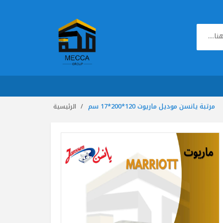
مرتبة يانسن موديل ماريوت 120*200*17 سم
الرئيسية