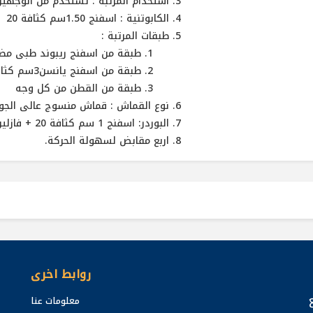
استخدام المرتبة : تستخدم من الوجهين
الكابوتنية : اسفنج 1.50سم كثافة 20
طبقات المرتبة :
طبقة من اسفنج ريبوند طبى مضغو
طبقة من اسفنج يانسن3سم كثافة 28 من كل وجه
طبقة من القطن من كل وجه
نوع القماش : قماش منسوج عالى الجودة
البوردر: اسفنج 1 سم كثافة 20 + فازلين 20 جرام
اربع مقابض لسهولة الحركة.
روابط اخرى
معلومات عنا