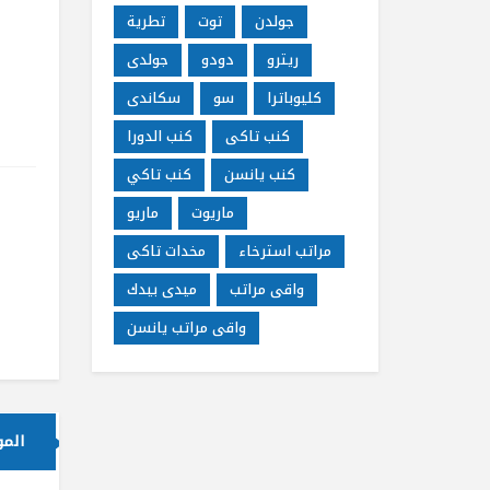
جولدن
توت
تطرية
ريترو
دودو
جولدى
كليوباترا
سو
سكاندى
كنب تاكى
كنب الدورا
كنب يانسن
كنب تاكي
ماريوت
ماريو
مراتب استرخاء
مخدات تاكى
واقى مراتب
ميدى بيدك
واقى مراتب يانسن
الم