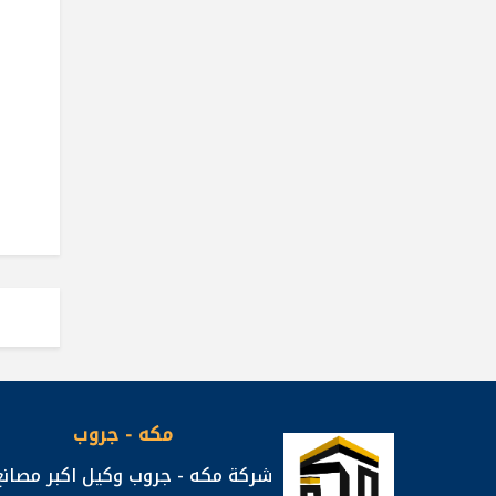
مكه - جروب
شركة مكه - جروب وكيل اكبر مصانع