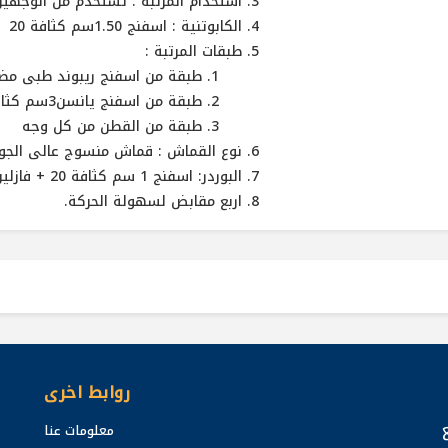
استخدام المرتبة : تستخدم من الوجهين
الكابوتنية : اسفنج 1.50سم كثافة 20
طبقات المرتبة :
طبقة من اسفنج ريبوند طبى مضغو
طبقة من اسفنج يانسن3سم كثافة 28 من كل وجه
طبقة من القطن من كل وجه
نوع القماش : قماش منسوج عالى الجودة
البوردر: اسفنج 1 سم كثافة 20 + فازلين 20 جرام
اربع مقابض لسهولة الحركة.
روابط اخرى
معلومات عنا