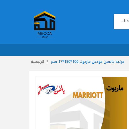
مرتبة يانسن موديل ماريوت 100*190*17 سم
الرئيسية