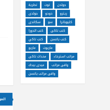
جولدن
توت
تطرية
ريترو
دودو
جولدى
كليوباترا
سو
سكاندى
كنب تاكى
كنب الدورا
كنب يانسن
كنب تاكي
ماريوت
ماريو
مراتب استرخاء
مخدات تاكى
واقى مراتب
ميدى بيدك
واقى مراتب يانسن
الم