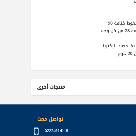
ط كثافة 90
، مضاد للبكتريا
منتجات أخرى
تواصل معنا
02224914118