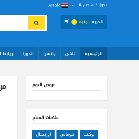
دخول / تسجيل
Arabic
العربه :
جنية
الرئيسية
تاكى
يانسن
الدورا
روابط ا
مرت
عروض اليوم
علامات المنتج
بوكيت
بلوماس
اوريجنال