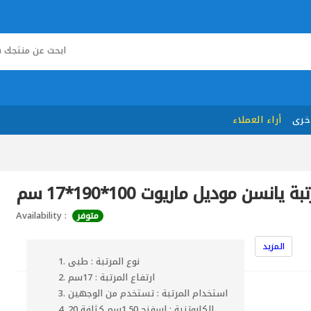
خرى
أراء العملاء
بة يانسن موديل ماريوت 100*190*17 سم
Availability :
متوفر
المزيد
نوع المرتبة : طبى
ارتفاع المرتبة : 17سم
استخدام المرتبة : تستخدم من الوجهين
الكابوتنية : اسفنج 1.50سم كثافة 20