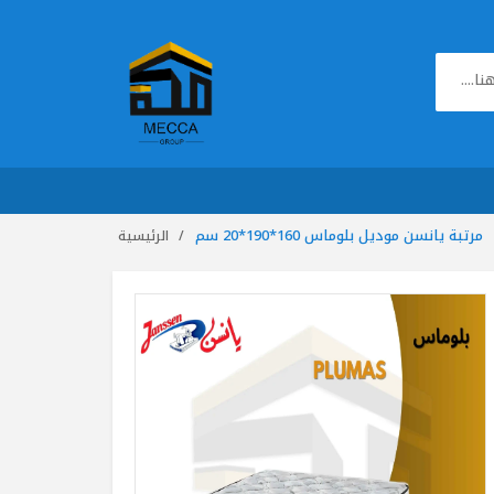
مرتبة يانسن موديل بلوماس 160*190*20 سم
الرئيسية