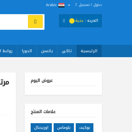
دخول / تسجيل
Arabic
العربه :
جنية
الرئيسية
تاكى
يانسن
الدورا
روابط ا
مرتبة
عروض اليوم
علامات المنتج
بوكيت
بلوماس
اوريجنال