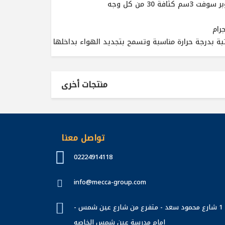
30 من كل وجه
منتجات أخرى
تواصل معنا
02224914118
info@mecca-group.com
1 شارع محمود سعد - متفرع من شارع عين شمس -
امام مدرسة عين شمس الخاصه