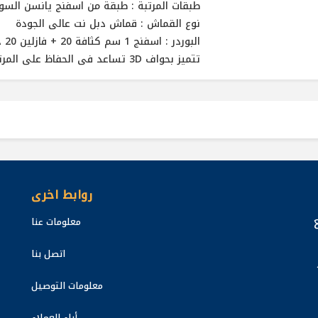
طبقات المرتبة : طبقة من اسفنج يانسن السوبر سوفت 3سم كثافة 
نوع القماش : قماش دبل نت عالى الجودة
البوردر : اسفنج 1 سم كثافة 20 + فازلين 20 جرام
تتميز بحواف 3D تساعد فى الحفاظ على المرتبة بدرجة حرارة مناسبة وتسمح بتجديد الهواء بداخلها
روابط اخرى
معلومات عنا
اتصل بنا
معلومات التوصيل
أراء العملاء