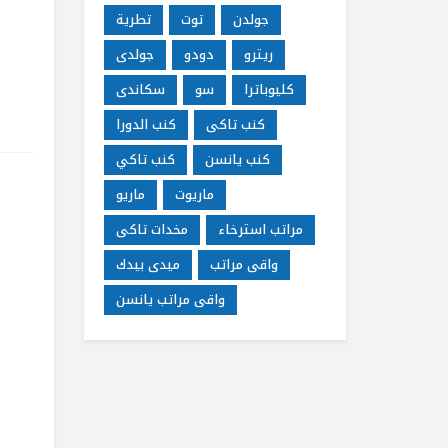
جولدن
توت
تطرية
ريترو
دودو
جولدى
كليوباترا
سو
سكاندى
كنب تاكى
كنب الدورا
كنب يانسن
كنب تاكي
ماريوت
ماريو
مراتب استرخاء
مخدات تاكى
واقى مراتب
ميدى بيدك
واقى مراتب يانسن