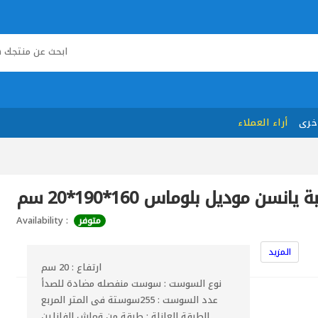
خرى
أراء العملاء
 يانسن موديل بلوماس 160*190*20 سم
Availability :
متوفر
المزيد
ارتفاع : 20 سم
نوع السوست : سوست منفصله مضادة للصدأ
عدد السوست : 255سوستة فى المتر المربع
الطبقة العازلة : طبقة من قماش الفازلين