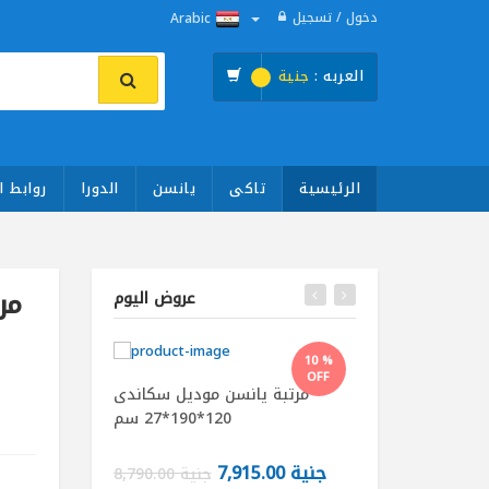
دخول / تسجيل
Arabic
العربه :
جنية
الرئيسية
تاكى
يانسن
الدورا
روابط ا
عروض اليوم
10 %
OFF
تاكى موديل جولدن
مرتبة يانسن موديل سكاندى
120*195*26 سم
120*190*27 سم
جنية 7,915.00
جنية 7,881.00
جنية 8,790.00