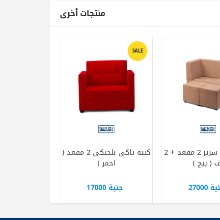
منتجات أخرى
SALE
كنبه تاكى سرير 2 مقعد + 2
كنبه تاكى بلجيكى 2 مقعد (
 ( بيج )
احمر )
ة 27000
جنية 17000