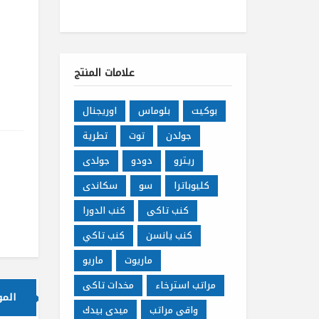
علامات المنتج
بوكيت
بلوماس
اوريجنال
جولدن
توت
تطرية
ريترو
دودو
جولدى
كليوباترا
سو
سكاندى
كنب تاكى
كنب الدورا
كنب يانسن
كنب تاكي
ماريوت
ماريو
مراتب استرخاء
مخدات تاكى
الم
واقى مراتب
ميدى بيدك