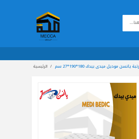
تبة يانسن موديل ميدى بيدك 180*190*27 سم
الرئيسية