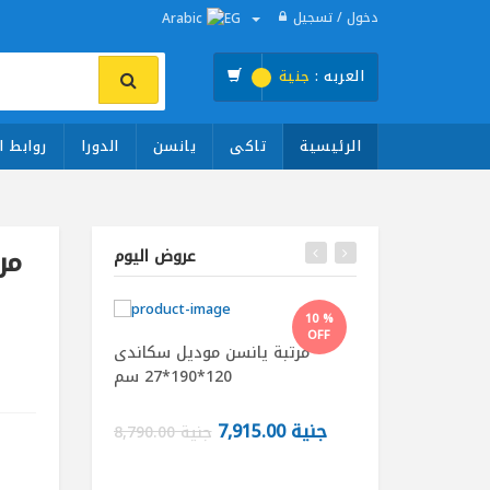
دخول / تسجيل
Arabic
العربه :
جنية
الرئيسية
تاكى
يانسن
الدورا
روابط ا
عروض اليوم
10 %
OFF
تاكى موديل جولدن
مرتبة يانسن موديل سكاندى
120*195*26 سم
120*190*27 سم
جنية 7,915.00
جنية 7,881.00
جنية 8,790.00