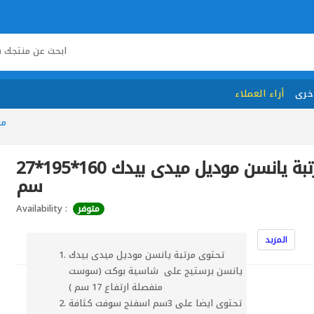
خرى
أراء العملاء
مر
مرتبة يانسن موديل ميدى بيدك 160*195*27
سم
Availability :
متوفر
المزيد
تحتوى مرتبة يانسن موديل ميدى بيدك
يانسن برستيج على شاسية بوكت (سوست
منفصلة ارتفاع 17 سم )
تحتوى ايضا على 3سم اسفنج سوفت كثافة