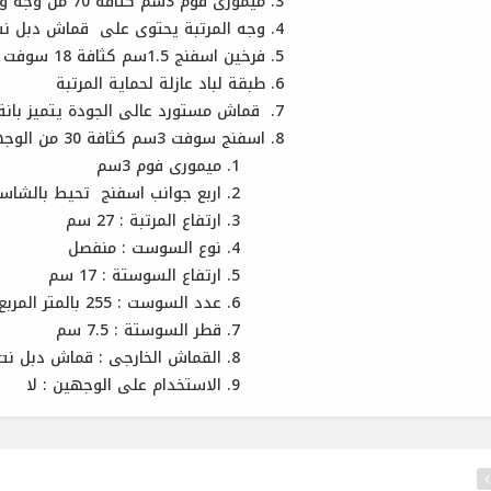
ميمورى فوم 3سم كثافة 70 من وجه واحد و اربع جوانب اسفنج تحيط بالشاسية
وجه المرتبة يحتوى على قماش دبل نت(380 جرام 100% بوليست
فرخين اسفنج 1.5سم كثافة 18 سوفت فى كل وجه
طبقة لباد عازلة لحماية المرتبة
قماش مستورد عالى الجودة يتميز بانة
اسفنج سوفت 3سم كثافة 30 من الوجهين
ميمورى فوم 3سم
اربع جوانب اسفنج تحيط بالشاس
ارتفاع المرتبة : 27 سم
نوع السوست : منفصل
ارتفاع السوستة : 17 سم
عدد السوست : 255 بالمتر المربع
قطر السوستة : 7.5 سم
القماش الخارجى : قماش دبل نت
الاستخدام على الوجهين : لا