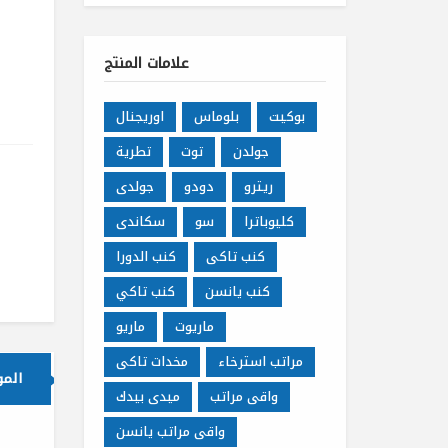
علامات المنتج
بوكيت
بلوماس
اوريجنال
جولدن
توت
تطرية
ريترو
دودو
جولدى
كليوباترا
سو
سكاندى
كنب تاكى
كنب الدورا
كنب يانسن
كنب تاكي
ماريوت
ماريو
مراتب استرخاء
مخدات تاكى
الم
واقى مراتب
ميدى بيدك
واقى مراتب يانسن