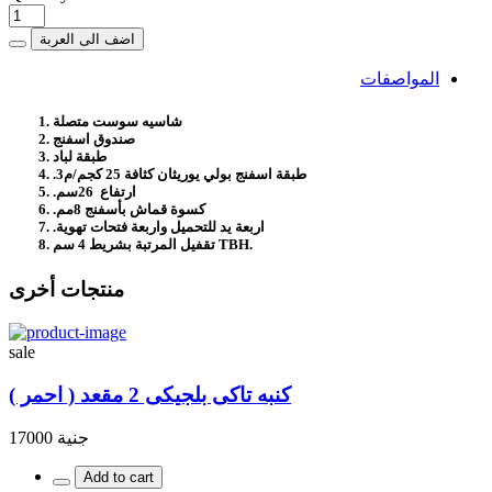
اضف الى العربة
المواصفات
شاسيه سوست متصلة
صندوق اسفنج
طبقة لباد
طبقة اسفنج بولي يوريثان كثافة 25 كجم/م3‏.‏
ارتفاع 26سم‏.‏
كسوة قماش بأسفنج 8مم‏.‏
اربعة يد للتحميل واربعة فتحات تهوية‏.‏
تقفيل المرتبة بشريط 4 سم TBH‏.‏
منتجات أخرى
sale
كنبه تاكى بلجيكى 2 مقعد ( احمر )
جنية 17000
Add to cart