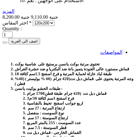
الاستخدام على الوجهين : نعم
المزيد
8,200.00 جنية
9,110.00 جنية
*
اختر المقاس
Quantity :
اضف الى العربة
المواصفات
تحتوى مرتبة بوكت يانسن برستيج على شاسية بوكت
قماش مستورد عالى الجودة يتميز بانة ضد البكتريا و ضد حشرة الفراش
طبقة لباد عازلة لحماية المرتبة و فرخ اسفنج 1.5سم كثافة 18
وجه المرتبة يحتوى على قماش دبل نت(420 جرام (60 % بوليستر ) (40%
قطن )
طبقات الحشو بوكيت يانسن :
قماش دبل نت (420 جرام طبقة قطن1700 جرام
فرخ اسفنج 3سم كثافة 30/م3
اربع جوانب اسفنج تحيط بالشاسية
ارتفاع المرتبة : 27 سم
نوع السوست : منفصل
ارتفاع السوستة : 17 سم
عدد السوست : 255 بالمتر المربع
قطر السوستة : 7.5 سم
القماش الخارجى : قماش دبل نت